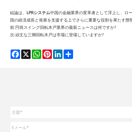
結論は、
LPRシステム
中国の金融業界の変革者として浮上し、ロー
国の経済成長と発展を支援する上でさらに重要な役割を果たす態
前:
円筒スイング回転木戸業界の最新ニュースは何ですか?
次:
頑丈な三脚回転木戸は市場に登場していますか?
Facebook
X
WhatsApp
Pinterest
LinkedIn
Share