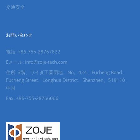
交通安全
お問い合わせ
電話: +86-755-28767822
Eメール: info@zoje-tech.com
住所: 3階、ワイダ工業団地、No。424、Fucheng Road、
Fucheng Street、Longhua District、Shenzhen、518110、
中国
Fax: +86-755-28766066