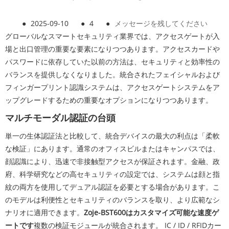
●
2025-09-10
●
4
●
メッセージを残してください
グローバルなスマートセキュリティ業界では、アクセスゲートが入
場と出口管理の重要な要素になりつつあります。アクセスカードや
パスワードに依存していた以前の方法は、セキュリティと効率性の
バランスを提供しなくなりました。統合されたフェイシャルおよび
フィンガープリント認識システムは、アクセスゲートシステムをア
ップグレードするための重要なオプションになりつつあります。
マルチモーダル認証の台頭
単一の生体認証法と比較して、統合デバイスの最大の利点は「柔軟
な検証」にあります。通常のオフィスビルまたはキャンパスでは、
顔認識により、迅速で非接触型アクセスが保証されます。金融、政
府、科学研究などの高セキュリティの設定では、システムは顔と指
紋の両方を使用してデュアル認証を必要とする場合があります。こ
のモデルは利便性とセキュリティのバランスを取り、より広範なシ
ナリオに適用できます。
Zoje-BST600はカスタマイズ可能な速度ゲ
ートです
複数の検証モジュールが統合されます。 IC / ID / RFIDカー