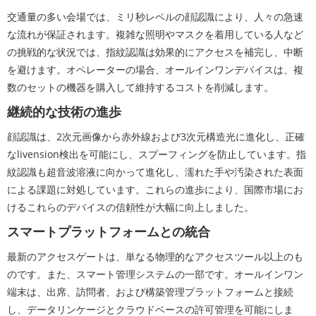
交通量の多い会場では、ミリ秒レベルの顔認識により、人々の急速
な流れが保証されます。複雑な照明やマスクを着用している人など
の挑戦的な状況では、指紋認識は効果的にアクセスを補完し、中断
を避けます。オペレーターの場合、オールインワンデバイスは、複
数のセットの機器を購入して維持するコストを削減します。
継続的な技術の進歩
顔認識は、2次元画像から赤外線および3次元構造光に進化し、正確
なlivension検出を可能にし、スプーフィングを防止しています。指
紋認識も超音波溶液に向かって進化し、濡れた手や汚染された表面
による課題に対処しています。これらの進歩により、国際市場にお
けるこれらのデバイスの信頼性が大幅に向上しました。
スマートプラットフォームとの統合
最新のアクセスゲートは、単なる物理的なアクセスツール以上のも
のです。また、スマート管理システムの一部です。オールインワン
端末は、出席、訪問者、および構築管理プラットフォームと接続
し、データリンケージとクラウドベースの許可管理を可能にしま