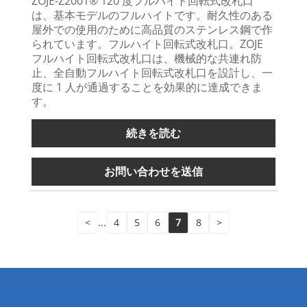
ZOJE-Z2001® 120 度フルハイト回転式改札口
は、基本モデルのフルハイトです。耐久性のある
屋外での使用のために高品質のステンレス鋼で作
られています。フルハイト回転式改札口。ZOJE
フルハイト回転式改札口は、機械的な共連れ防
止、全自動フルハイト回転式改札口を設計し、一
度に 1 人が通過することを効果的に達成できま
す。
続きを読む
お問い合わせを送信
<
...
4
5
6
7
8
>